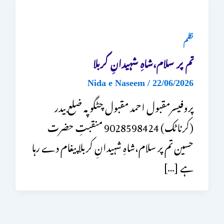
نظم
تم پر سلام،شاہِ شہیدانِ کربلا
Nida e Naseem
/
22/06/2026
پروفیسرمقبول احمد مقبول چٹگوپہ ضلع بیدر
(کرناٹک) 9028598424 منقبتِ حضرت
حسین تم پر سلام،شاہِ شہیدانِ کربلا پیغام دے رہا
ہے […]