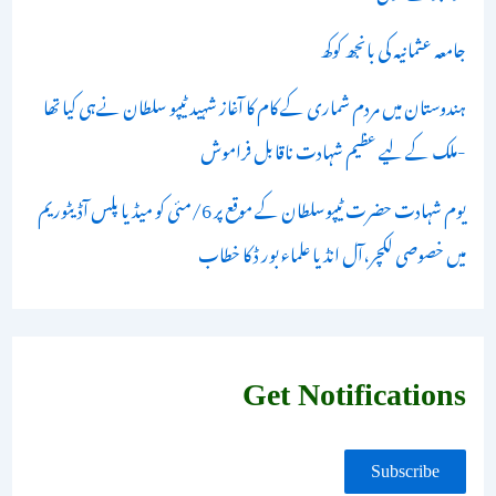
جامعہ عثمانیہ کی بانجھ کوکھ
ہندوستان میں مردم شماری کے کام کا آغاز شہید ٹیپو سلطان نےہی کیا تھا
-ملک کے لیے عظیم شہادت ناقابل فراموش
یوم شہادت حضرت ٹیپوسلطان کے موقع پر 6/مئی کو میڈیا پلس آڈیٹوریم
میں خصوصی لکچر،آل انڈیا علماء بور ڈ کا خطاب
Get Notifications
Subscribe