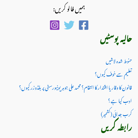
ہمیں فالو کریں:
حالیہ پوسٹیں
حنوط شدہ لاشیں
تعلیم سے خوف کیوں؟
قانون کا وقار یا اقتدار کا انتقام؟ محمد علی جوہر یونیورسٹی پر بلڈوزر کیوں؟
ادب کیا ہے ؟
کرب جدائی (کشمیر)
رابطہ کریں