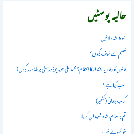
حالیہ پوسٹیں
حنوط شدہ لاشیں
تعلیم سے خوف کیوں؟
قانون کا وقار یا اقتدار کا انتقام؟ محمد علی جوہر یونیورسٹی پر بلڈوزر کیوں؟
ادب کیا ہے ؟
کرب جدائی (کشمیر)
تم پر سلام،شاہِ شہیدانِ کربلا
خوشبوئے خوں