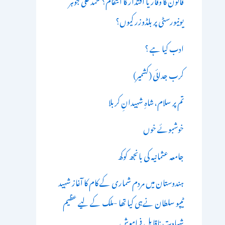
قانون کا وقار یا اقتدار کا انتقام؟ محمد علی جوہر
یونیورسٹی پر بلڈوزر کیوں؟
ادب کیا ہے ؟
کرب جدائی (کشمیر)
تم پر سلام،شاہِ شہیدانِ کربلا
خوشبوئے خوں
جامعہ عثمانیہ کی بانجھ کوکھ
ہندوستان میں مردم شماری کے کام کا آغاز شہید
ٹیپو سلطان نےہی کیا تھا -ملک کے لیے عظیم
شہادت ناقابل فراموش