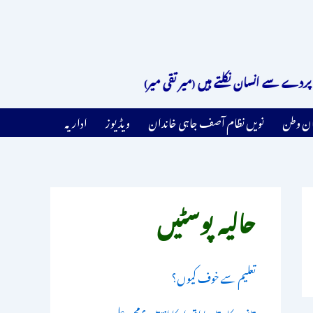
انسان نکلتے ہیں (میر تقی میر)
ان وطن
نویں نظام آصف جاہی خاندان
ویڈیوز
اداریہ
حالیہ پوسٹیں
تعلیم سے خوف کیوں؟