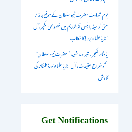
یوم شہادت حضرت ٹیپوسلطان کے موقع پر 6/
مئی کو میڈیا پلس آڈیٹوریم میں خصوصی لکچر،آل
انڈیا علماء بور ڈ کا خطاب
یاد گار لکچر ، شیر ہند شہید ’’حضرت ٹیپو سلطان ؒ
‘‘کو خراج عقیدت، آل انڈیا علماء بورڈ تلنگانہ کی
کاوش
Get Notifications