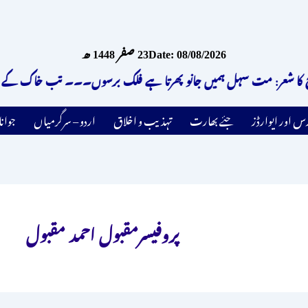
Date: 08/08/2026
23 صفر 1448 ھ
شعر: مت سہل ہمیں جانو پھرتا ہے فلک برسوں۔۔۔ تب خاک کے پردے سے 
رس اور ایوارڈز
جئے بھارت
تہذیب و اخلاق
اردو – سرگرمیاں
جوان
پروفیسرمقبول احمد مقبول