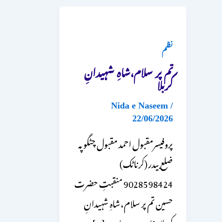
نظم
تم پر سلام،شاہِ شہیدانِ
کربلا
Nida e Naseem
/
22/06/2026
پروفیسرمقبول احمد مقبول چٹگوپہ
ضلع بیدر (کرناٹک)
9028598424 منقبتِ حضرت
حسین تم پر سلام،شاہِ شہیدانِ
کربلا پیغام دے رہا ہے […]