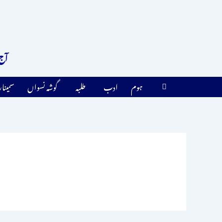
واد
ر
ائیں۔
آج کا 
ہوم
ادب
طلبہ
گوشہ نسواں
سمینا