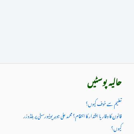
حالیہ پوسٹیں
تعلیم سے خوف کیوں؟
قانون کا وقار یا اقتدار کا انتقام؟ محمد علی جوہر یونیورسٹی پر بلڈوزر
کیوں؟