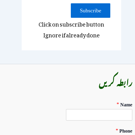
Subscribe
Click on subscribe button
Ignore if already done
رابطہ کریں
*
Name
*
Phone