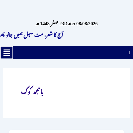
واد
ر
Date: 08/08/2026
23 صفر 1448 ھ
ائیں۔
آج کا شعر: مت سہل ہمیں جانو پھرت
enu
بانجھ کوک