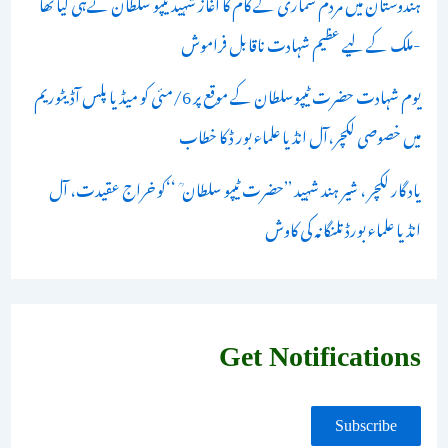
ہندوستان میں مردم شماری کے کام کا آغاز شہید ٹیپو سلطان نےہی کیا تھا
-ملک کے لیے عظیم شہادت ناقابل فراموش
یوم شہادت حضرت ٹیپوسلطان کے موقع پر 6/مئی کو میڈیا پلس آڈیٹوریم
میں خصوصی لکچر،آل انڈیا علماء بور ڈ کا خطاب
یاد گار لکچر ، شیر ہند شہید ’’حضرت ٹیپو سلطان ؒ ‘‘کو خراج عقیدت، آل
انڈیا علماء بورڈ تلنگانہ کی کاوش
Get Notifications
Subscribe