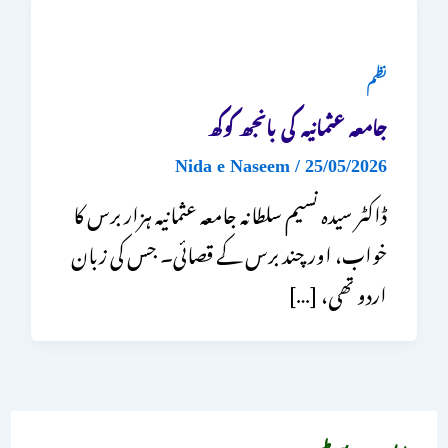
نظم
جامعہ عثمانیہ کی بانجھ کوکھ
Nida e Naseem
/
25/05/2026
ڈاکٹر سیدہ نسیم سلطانہ جامعہ عثمانیہ ہزار برس کا
خواب، اور چند برس کے قصائی۔ جس کی زبان
اردو تھی، […]