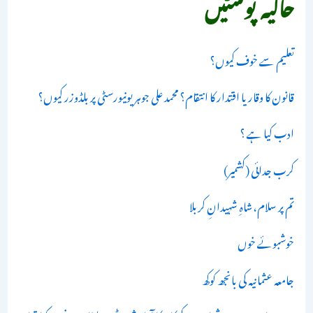
حالیہ پوسٹیں
تعلیم سے خوف کیوں؟
قانون کا وقار یا اقتدار کا انتقام؟ محمد علی جوہر یونیورسٹی پر بلڈوزر کیوں؟
ادب کیا ہے ؟
کرب جدائی (کشمیر)
تم پر سلام،شاہِ شہیدانِ کربلا
خوشبوئے خوں
جامعہ عثمانیہ کی بانجھ کوکھ